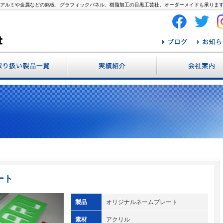
銘板、アルミや金属などの銘板、グラフィックパネル、樹脂加工の目黒工芸社。オーダーメイドも承りま
・ネームプレート
加工製品
フィックパネル
ン・案内板
ル
ート
製品
オリジナルネームプレート
素材
アクリル