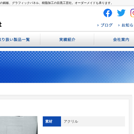
属などの銘板、グラフィックパネル、樹脂加工の目黒工芸社。オーダーメイドも承ります。
・ネームプレート
加工製品
フィックパネル
ン・案内板
ル
素材
アクリル