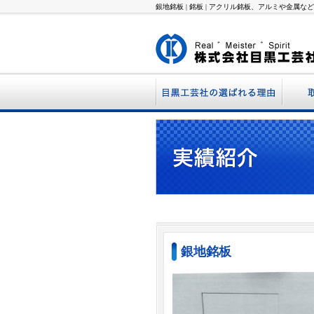
銀地銘板 | 銘板 | アクリル銘板、アルミや金
銘板
樹脂
グラ
サイ
シー
銀地銘板